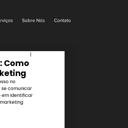
rviços
Sobre Nós
Contato
o: Como
keting
esso no 
 se comunicar 
em identificar 
marketing 