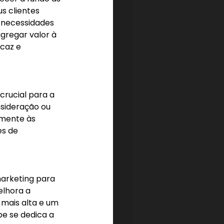
s clientes 
 necessidades 
gregar valor à 
caz e 
crucial para a 
sideração ou 
mente às 
s de 
arketing para 
lhora a 
mais alta e um 
e se dedica a 