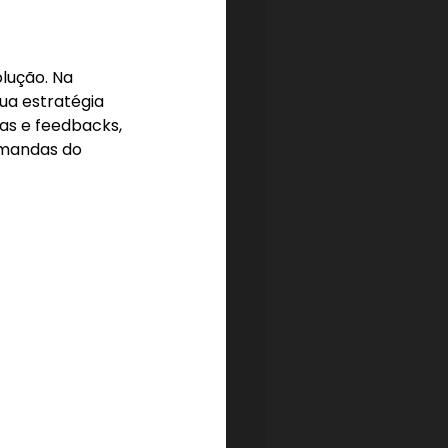
ução. Na 
ua estratégia 
s e feedbacks, 
emandas do 