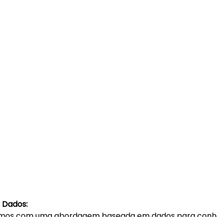
 Dados:  
mos com uma abordagem baseada em dados para conhec