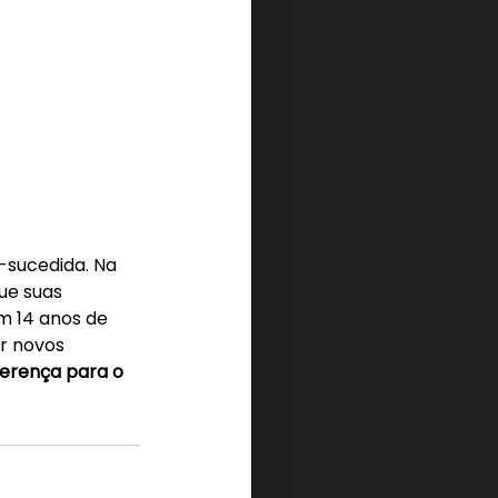
-sucedida. Na 
ue suas 
 14 anos de 
r novos 
erença para o 