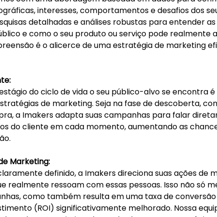
gráficas, interesses, comportamentos e desafios dos seu
esquisas detalhadas e análises robustas para entender as
úblico e como o seu produto ou serviço pode realmente a
preensão é o alicerce de uma estratégia de marketing efi
te:
tágio do ciclo de vida o seu público-alvo se encontra é 
stratégias de marketing. Seja na fase de descoberta, con
pra, a Imakers adapta suas campanhas para falar direta
jos do cliente em cada momento, aumentando as chance
ão.
 de Marketing:
laramente definido, a Imakers direciona suas ações de m
que realmente ressoam com essas pessoas. Isso não só me
anhas, como também resulta em uma taxa de conversão 
stimento (ROI) significativamente melhorado. Nossa equip