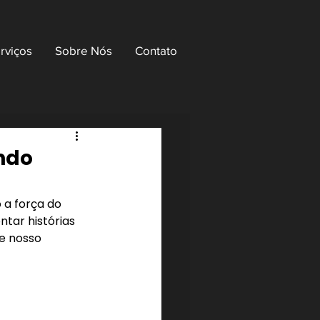
rviços
Sobre Nós
Contato
ndo
a força do 
tar histórias 
e nosso 