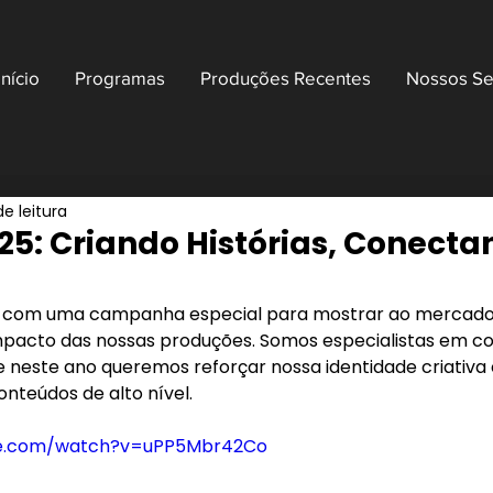
Início
Programas
Produções Recentes
Nossos Se
de leitura
25: Criando Histórias, Conecta
25 com uma campanha especial para mostrar ao mercado 
impacto das nossas produções. Somos especialistas em con
 neste ano queremos reforçar nossa identidade criativa 
teúdos de alto nível.
be.com/watch?v=uPP5Mbr42Co