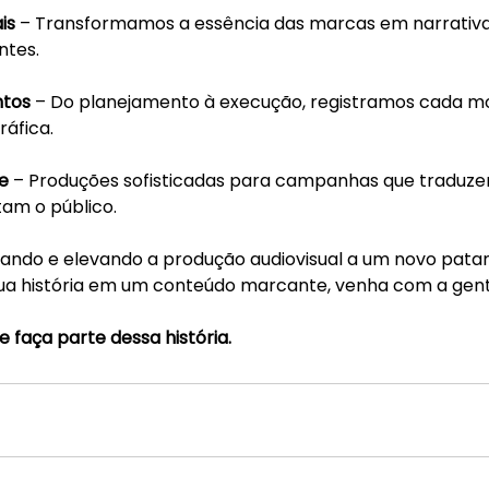
is
 – Transformamos a essência das marcas em narrativas
ntes.
ntos
 – Do planejamento à execução, registramos cada 
áfica.
e
 – Produções sofisticadas para campanhas que traduze
am o público.
vando e elevando a produção audiovisual a um novo pata
ua história em um conteúdo marcante, venha com a gen
 faça parte dessa história.