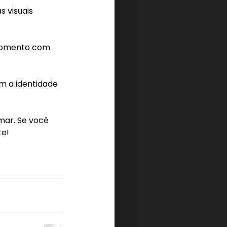
 visuais 
momento com 
m a identidade 
mar. Se você 
te!