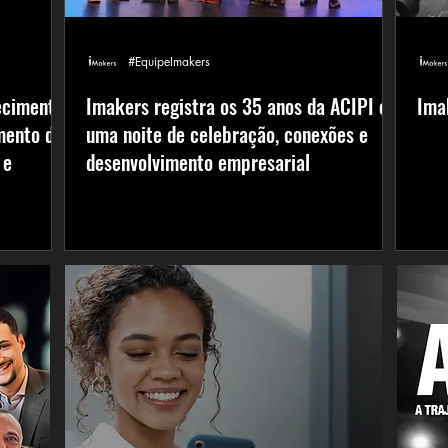
#EquipeImakers
ecimento,
Imakers registra os 35 anos da ACIPI em
Ima
mento de
uma noite de celebração, conexões e
 e
desenvolvimento empresarial