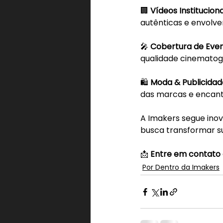
🏢 
Vídeos Instituciona
autênticas e envolve
🎤 
Cobertura de Eve
qualidade cinematogr
🛍️ 
Moda & Publicidad
das marcas e encant
A Imakers segue ino
busca transformar s
📩 
Entre em contato e
Por Dentro da Imakers