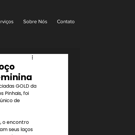
rviços
Sobre Nós
Contato
moço
eminina
ociadas GOLD da 
Pinhais, foi 
nico de 
, o encontro 
ram seus laços 