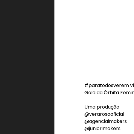
#paratodosverem
 v
Gold da Órbita Femin
Uma produção
@verarosaoficial
@agenciaimakers
@juniorimakers