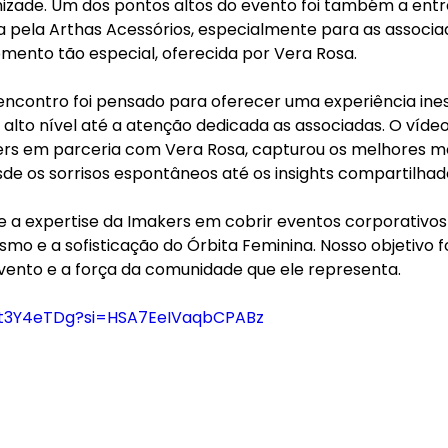
izade. Um dos pontos altos do evento foi também a ent
da pela Arthas Acessórios, especialmente para as associ
ento tão especial, oferecida por Vera Rosa.
ncontro foi pensado para oferecer uma experiência ines
alto nível até a atenção dedicada as associadas. O vídeo
ers em parceria com Vera Rosa, capturou os melhores 
sde os sorrisos espontâneos até os insights compartilhad
e a expertise da Imakers em cobrir eventos corporativos e
o e a sofisticação do Órbita Feminina. Nosso objetivo foi
evento e a força da comunidade que ele representa.
Git3Y4eTDg?si=HSA7EeIVaqbCPABz