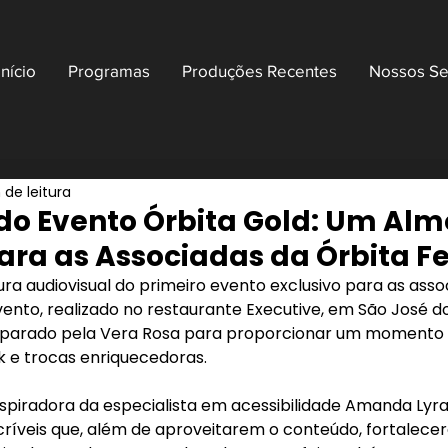
Início
Programas
Produções Recentes
Nossos Se
 de leitura
do Evento Órbita Gold: Um Al
para as Associadas da Órbita F
ra audiovisual do primeiro evento exclusivo para as ass
ento, realizado no restaurante Executive, em São José dos 
parado pela Vera Rosa para proporcionar um momento ú
 e trocas enriquecedoras.
piradora da especialista em acessibilidade Amanda Lyra
ncríveis que, além de aproveitarem o conteúdo, fortalece