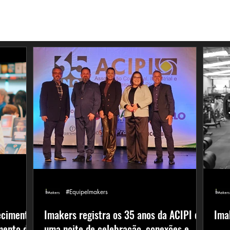
#EquipeImakers
ecimento,
Imakers registra os 35 anos da ACIPI em
Ima
mento de
uma noite de celebração, conexões e