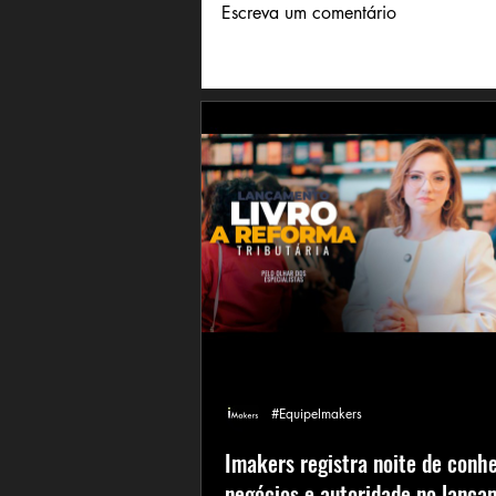
Escreva um comentário
#EquipeImakers
Imakers registra noite de conh
negócios e autoridade no lança