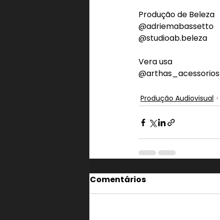
Produção de Beleza
@adriemabassetto
@studioab.beleza
Vera usa
@arthas_acessorios
Produção Audiovisual
Comentários