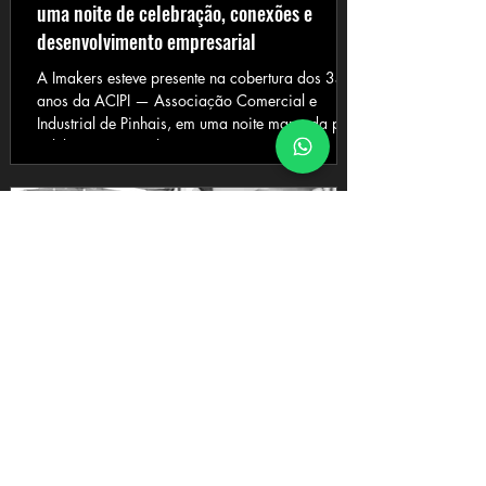
uma noite de celebração, conexões e
desenvolvimento empresarial
A Imakers esteve presente na cobertura dos 35
anos da ACIPI — Associação Comercial e
Industrial de Pinhais, em uma noite marcada por
celebração, reconhecimento, networking e
fortalecimento do ambiente empresarial da
cidade e região.
#EquipeImakers
Por Dentro da Imakers