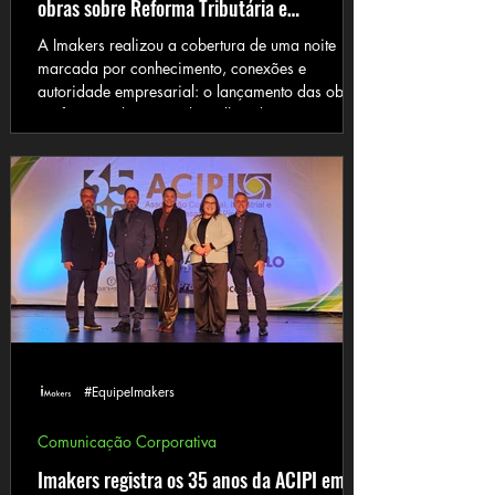
obras sobre Reforma Tributária e
Networking
A Imakers realizou a cobertura de uma noite
marcada por conhecimento, conexões e
autoridade empresarial: o lançamento das obras
“Reforma Tributária sob o olhar dos
especialistas”, com participação de Andrea
Genesir Machado, e “O Poder do Network”, de
Cleilson Gazabin. O encontro reuniu
empresários, lideranças, convidados e
representantes do meio corporativo em um
ambiente voltado à troca de ideias,
fortalecimento de relações e valorização de
temas fundamentais para o presente
#EquipeImakers
Comunicação Corporativa
Imakers registra os 35 anos da ACIPI em