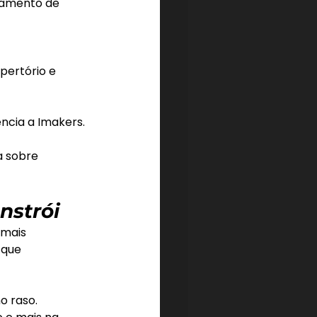
namento de 
pertório e 
encia a Imakers.
 sobre 
nstrói
mais 
 que 
o raso.