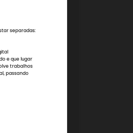
tar separadas: 
tal 
do e que lugar 
lve trabalhos 
al, passando 