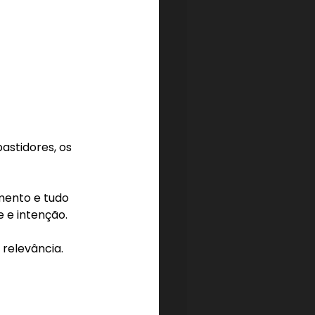
astidores, os 
mento e tudo 
 e intenção.
 relevância.