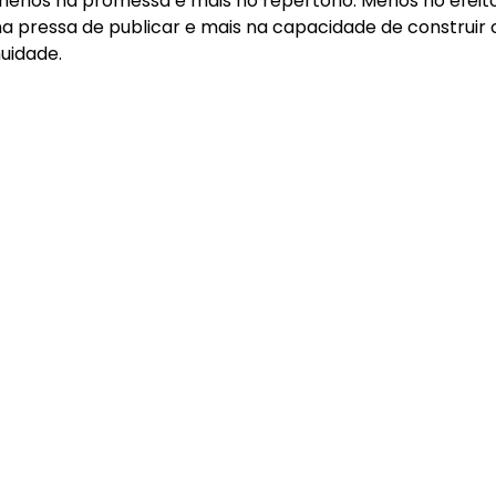
 menos na promessa e mais no repertório. Menos no efeito
a pressa de publicar e mais na capacidade de construir
uidade.