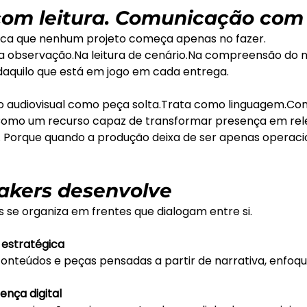
om leitura. Comunicação com l
nifica que nenhum projeto começa apenas no fazer.
a
observação.Na
 leitura de 
cenário.Na
 compreensão do ne
daquilo que está em jogo em cada entrega.
 o audiovisual como peça solta.Trata como linguagem.C
omo um recurso capaz de transformar presença em rele
 Porque quando a produção deixa de ser apenas operacio
akers desenvolve
 se organiza em frentes que dialogam entre si.
 estratégica
conteúdos e peças pensadas a partir de narrativa, enfoque
ença digital