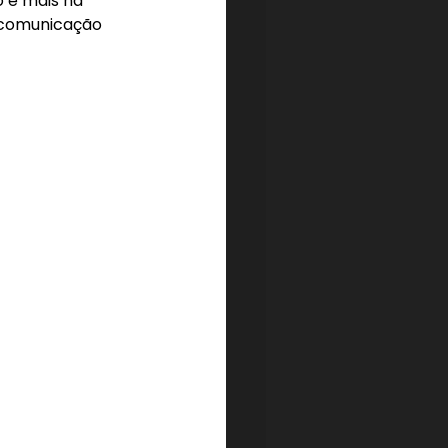
 e mais na 
 comunicação 