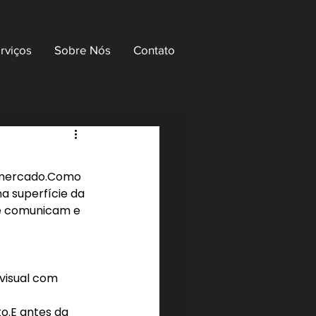
rviços
Sobre Nós
Contato
o mercado.Como 
a superfície da 
e comunicam e 
visual com 
o.E antes da 