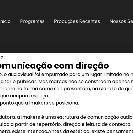
Início
Programas
Produções Recentes
Nossos Se
ra
comunicação com direção
, o audiovisual foi empurrado para um lugar limitado n
editar e publicar. Mas marcas não se constroem apenas n
stroem na forma como se apresentam, na clareza do qu
 que ocupam espaço.
ponto que a Imakers se posiciona.
dutora, a Imakers é uma estrutura de comunicação audio
uída a partir de repertório, direção e leitura de contexto.
era, existe intenção.Antes da estética, existe pensament