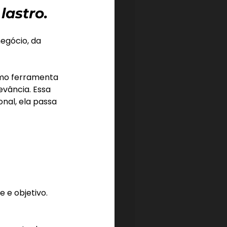
astro.
gócio, da 
omo ferramenta 
vância. Essa 
nal, ela passa 
 e objetivo.