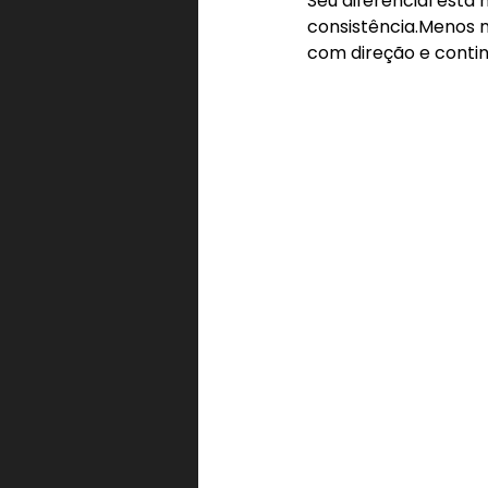
Seu diferencial está
consistência.Menos n
com direção e contin