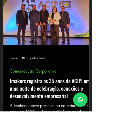
Cleilson Gazabin. O encontro reuniu
empresários, lideranças, convidados e
representantes do meio corporativo em um
ambiente voltado à troca de ideias,
fortalecimento de relações e valorização de
temas fundamentais para o presente
#EquipeImakers
Comunicação Corporativa
Imakers registra os 35 anos da ACIPI em
uma noite de celebração, conexões e
desenvolvimento empresarial
A Imakers esteve presente na cobertura dos 35
anos da ACIPI — Associação Comercial e
Industrial de Pinhais, em uma noite marcada por
celebração, reconhecimento, networking e