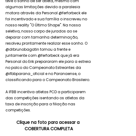
teve o sonho de ser atleta, mesmo com 
algumas limitações devido a paralesia 
motora através da Personal @ferforbeck ele 
foi incentivado e sua família o inscreveu no 
nosso reality "O Último Shape". Na nossa 
seletiva, nosso corpo de jurados ao se 
deparar com tamanha determinação, 
resolveu prontamente realizar esse sonho. O 
@drbrunobagatin tomou a frente e 
juntamente com @ferforbeck que já era 
Personal do Erik prepararam ele para a estreia 
no palco do Campeonato Estreantes da 
@ifbbparana_oficial e no Paranaense, o 
classificando para o Campeonato Brasileiro. 
A IFBB incentiva atletas PCD a participarem 
das competições isentando os atletas da 
taxa de inscrição para a filiação nas 
competições.
Clique na foto para acessar a 
COBERTURA COMPLETA