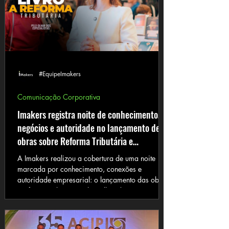
#EquipeImakers
Comunicação Corporativa
Imakers registra noite de conhecimento,
negócios e autoridade no lançamento de
obras sobre Reforma Tributária e
Networking
A Imakers realizou a cobertura de uma noite
marcada por conhecimento, conexões e
autoridade empresarial: o lançamento das obras
“Reforma Tributária sob o olhar dos
especialistas”, com participação de Andrea
Genesir Machado, e “O Poder do Network”, de
Cleilson Gazabin. O encontro reuniu