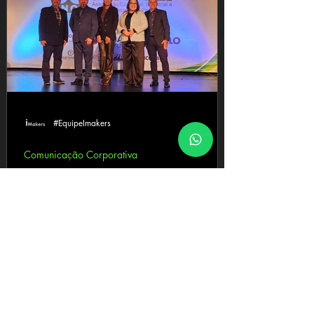
empresários, lideranças, convidados e
representantes do meio corporativo em um
ambiente voltado à troca de ideias,
fortalecimento de relações e valorização de
temas fundamentais para o presente
#EquipeImakers
Comunicação Corporativa
Imakers registra os 35 anos da ACIPI em
uma noite de celebração, conexões e
desenvolvimento empresarial
A Imakers esteve presente na cobertura dos 35
anos da ACIPI — Associação Comercial e
Industrial de Pinhais, em uma noite marcada por
celebração, reconhecimento, networking e
fortalecimento do ambiente empresarial da
cidade e região.