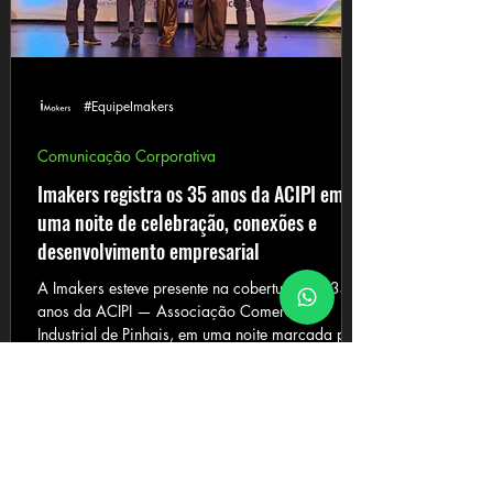
temas fundamentais para o presente
#EquipeImakers
Comunicação Corporativa
Imakers registra os 35 anos da ACIPI em
uma noite de celebração, conexões e
desenvolvimento empresarial
A Imakers esteve presente na cobertura dos 35
anos da ACIPI — Associação Comercial e
Industrial de Pinhais, em uma noite marcada por
celebração, reconhecimento, networking e
fortalecimento do ambiente empresarial da
cidade e região.