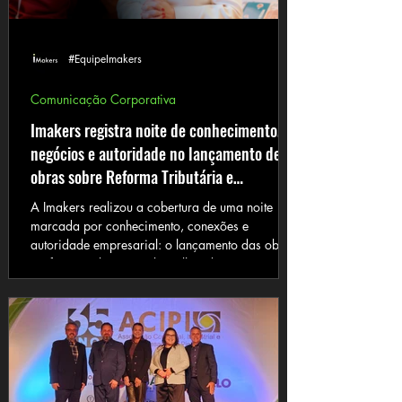
#EquipeImakers
Comunicação Corporativa
Imakers registra noite de conhecimento,
negócios e autoridade no lançamento de
obras sobre Reforma Tributária e
Networking
A Imakers realizou a cobertura de uma noite
marcada por conhecimento, conexões e
autoridade empresarial: o lançamento das obras
“Reforma Tributária sob o olhar dos
especialistas”, com participação de Andrea
Genesir Machado, e “O Poder do Network”, de
Cleilson Gazabin. O encontro reuniu
empresários, lideranças, convidados e
representantes do meio corporativo em um
ambiente voltado à troca de ideias,
fortalecimento de relações e valorização de