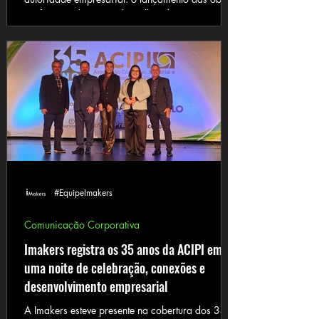
“Reforma Tributária sob o olhar dos
especialistas”, com participação de Andrea
Genesir Machado, e “O Poder do Network”, de
Cleilson Gazabin. O encontro reuniu
empresários, lideranças, convidados e
representantes do meio corporativo em um
ambiente voltado à troca de ideias,
fortalecimento de relações e valorização de
temas fundamentais para o presente
#EquipeImakers
Comunicação Corporativa
Imakers registra os 35 anos da ACIPI em
uma noite de celebração, conexões e
desenvolvimento empresarial
A Imakers esteve presente na cobertura dos 35