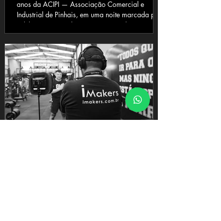
anos da ACIPI — Associação Comercial e
Industrial de Pinhais, em uma noite marcada por
celebração, reconhecimento, networking e
fortalecimento do ambiente empresarial da
cidade e região.
#EquipeImakers
Por Dentro da Imakers
Imakers: comunicação com direção
Durante muito tempo, o audiovisual foi
empurrado para um lugar limitado no