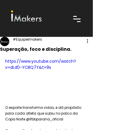
#EquipeImakers
Superação, foco e disciplina.
https://www.youtube.com/watch?
v=dLd0-YCBQ7Y&t=9s
O esporte transforma vidas, e dá propósito 
para cada atleta que subiu no palco da 
Copa Norte @ifbbparana_oficial