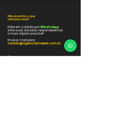
Não encontrou o que
você procurava?​
Entre em contato por
WhatsApp
,
e tire suas dúvidas, responderemos
o mais rápido possível!
Envie e-mail para
contato@agenciaimakers.com.br
Siga nossas
redes sociais
Fique por dentro de todas as
novidades e atualizações da Imakers
Atendemos em
São Paulo,
Curitiba e RMC.
Agência de Publicidade &
Produtora Audiovisual