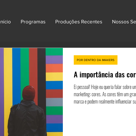
Início
Programas
Produções Recentes
Nossos Se
POR DENTRO DA IMAKERS
A importância das co
Ei pessoal! Hoje eu queria falar sobre um assunto que muitas vezes é esquecido no
marketing: cores. As cores têm um grande impacto em como as pessoas percebem sua
marca e podem realmente influenciar suas decisões de c
que não apenas representem a mensag
com seu público-alvo. Por exemplo, se você estiver vendendo produtos ecológicos, usar tons
verdes ou terrosos em sua marca pode 