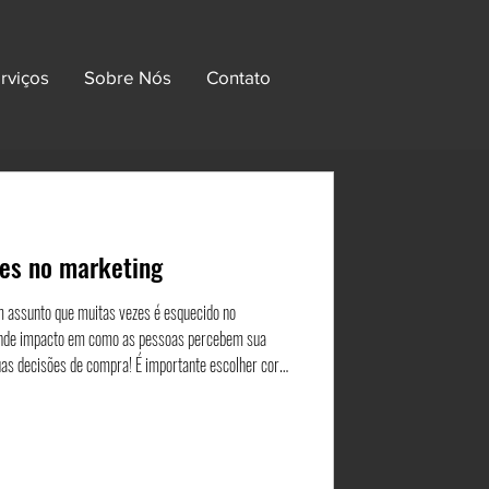
rviços
Sobre Nós
Contato
res no marketing
ompra! É importante escolher cores
em e os valores de sua marca, mas também ressoem
criar uma se