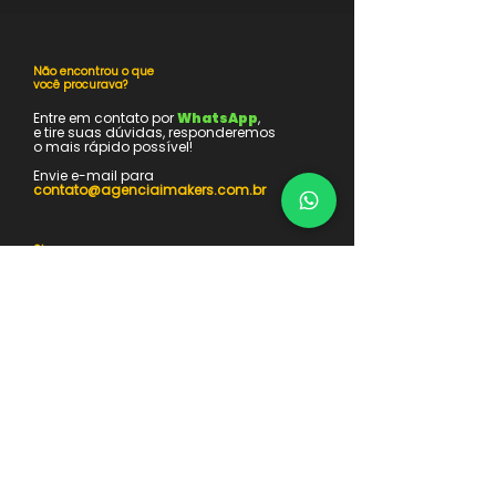
Não encontrou o que
você procurava?​
Entre em contato por
WhatsApp
,
e tire suas dúvidas, responderemos
o mais rápido possível!
Envie e-mail para
contato@agenciaimakers.com.br
Siga nossas
redes sociais
Fique por dentro de todas as
novidades e atualizações da Imakers
Atendemos em
São Paulo,
Curitiba e RMC.
Agência de Publicidade &
Produtora Audiovisual